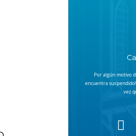
Ca
Por algún motivo 
encuentra suspendido! 
vez q
b