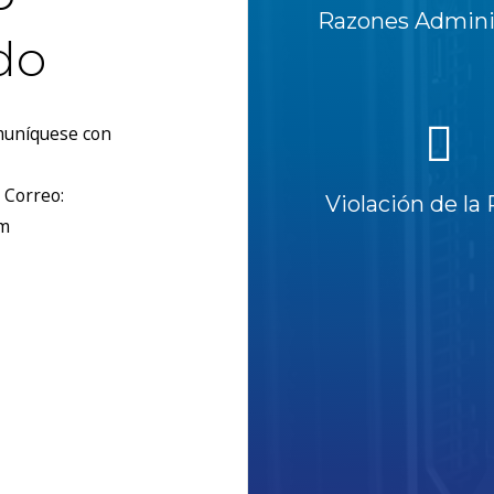
Razones Adminis
do
omuníquese con
 Correo:
Violación de la 
om