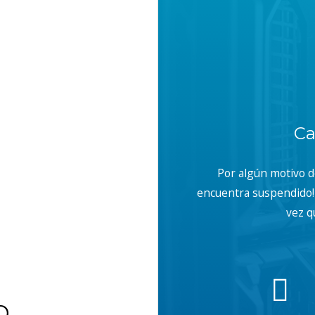
Ca
Por algún motivo 
encuentra suspendido! 
vez q
b