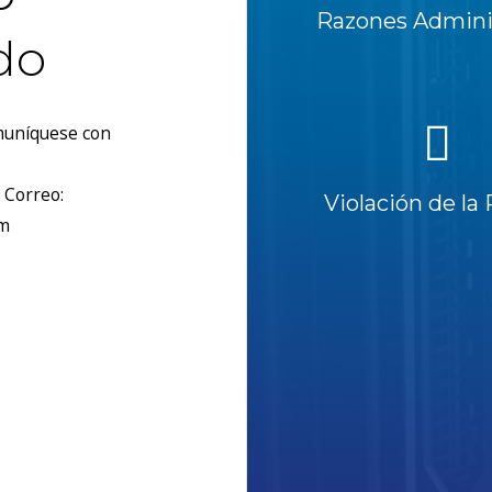
Razones Adminis
do
omuníquese con
 Correo:
Violación de la 
om