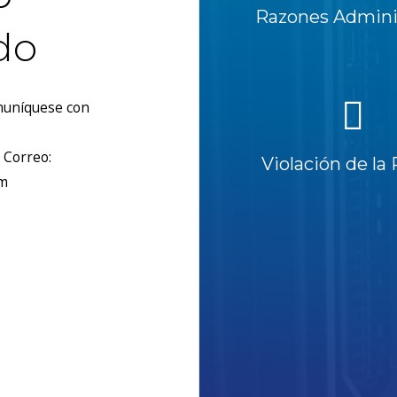
Razones Adminis
do
omuníquese con
 Correo:
Violación de la 
om