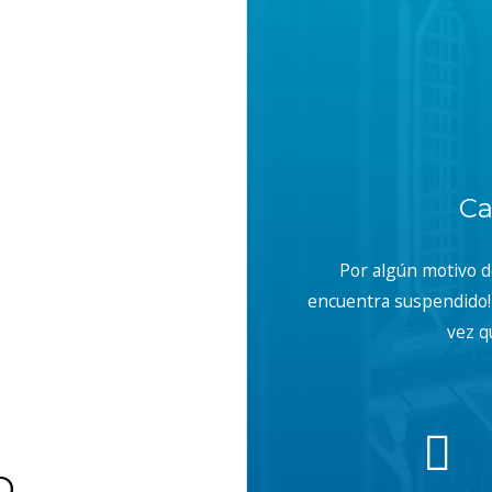
Ca
Por algún motivo 
encuentra suspendido! 
vez q
b