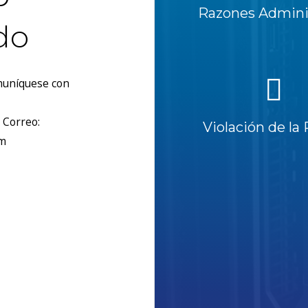
Razones Adminis
do
omuníquese con
 Correo:
Violación de la 
om