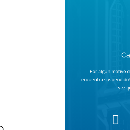
Ca
Por algún motivo 
encuentra suspendido! 
vez q
b