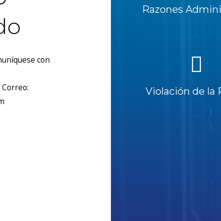
Razones Adminis
do
omuníquese con
 Correo:
Violación de la 
om