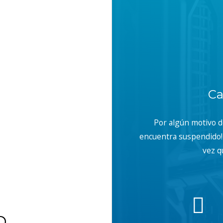
Ca
Por algún motivo 
encuentra suspendido! 
vez q
b