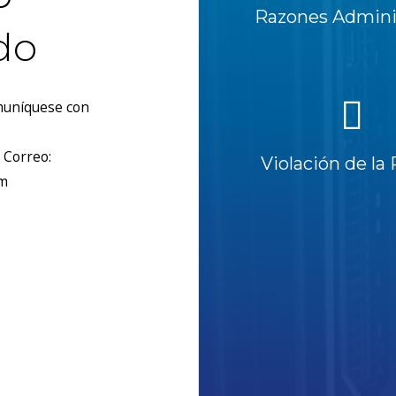
Razones Adminis
do
omuníquese con
 Correo:
Violación de la 
om