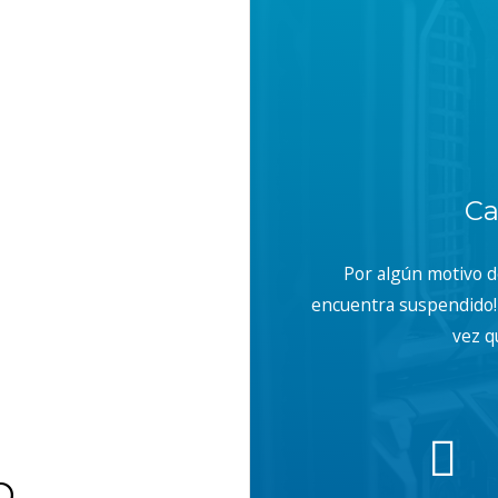
Ca
Por algún motivo 
encuentra suspendido! 
vez q
b