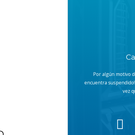
Ca
Por algún motivo 
encuentra suspendido! 
vez q
b