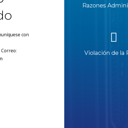
Razones Adminis
do
omuníquese con
 Correo:
Violación de la 
om