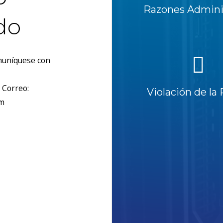
Razones Adminis
do
omuníquese con
 Correo:
Violación de la 
om