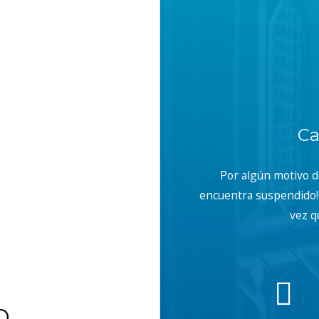
Ca
Por algún motivo 
encuentra suspendido! 
vez q
b