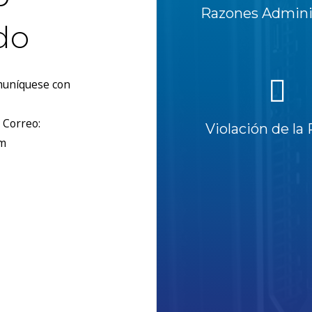
Razones Adminis
do
omuníquese con
 Correo:
Violación de la 
om