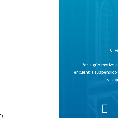
Ca
Por algún motivo 
encuentra suspendido! 
vez q
b