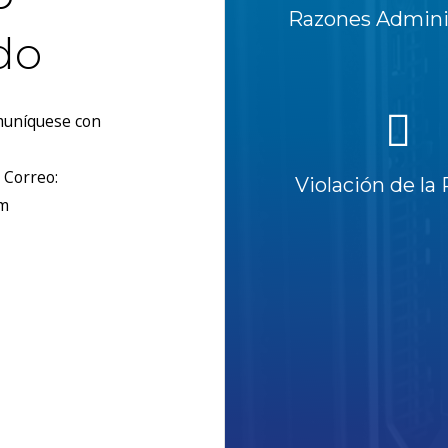
Razones Adminis
do
omuníquese con
 Correo:
Violación de la 
om