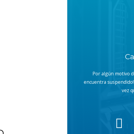
Ca
Por algún motivo 
encuentra suspendido! 
vez q
b