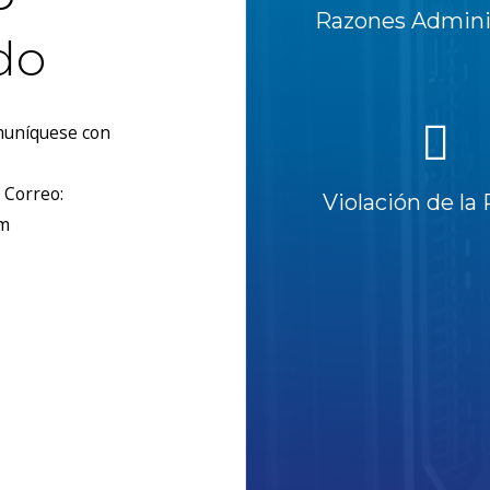
Razones Adminis
do
omuníquese con
 Correo:
Violación de la 
om