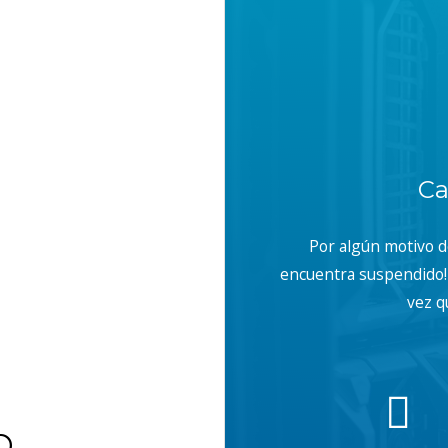
Ca
Por algún motivo 
encuentra suspendido! 
vez q
b