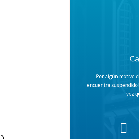
Ca
Por algún motivo 
encuentra suspendido! 
vez q
b