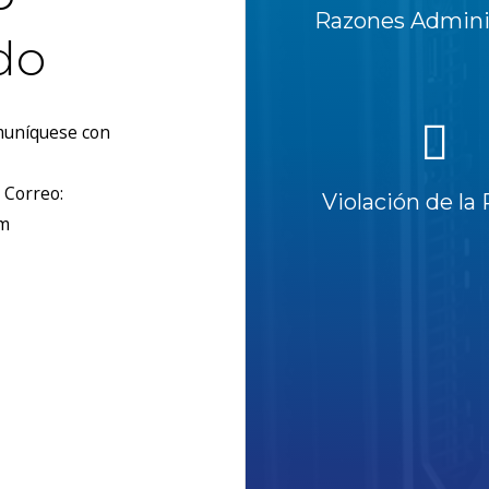
Razones Adminis
do
omuníquese con
 Correo:
Violación de la 
om