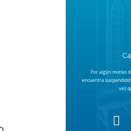
Ca
Por algún motivo 
encuentra suspendido! 
vez q
b