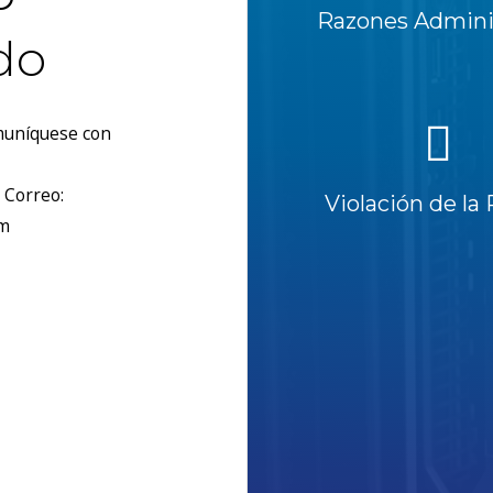
Razones Adminis
do
omuníquese con
 Correo:
Violación de la 
om