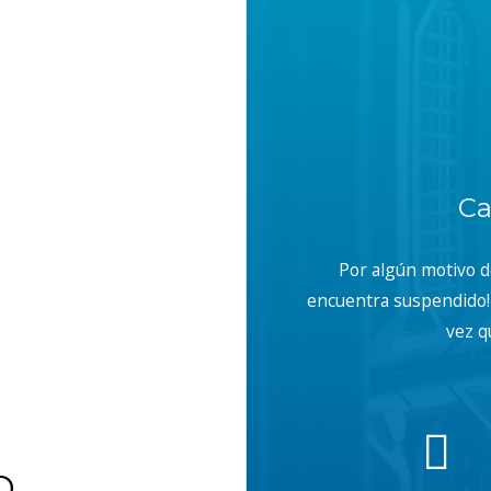
Ca
Por algún motivo 
encuentra suspendido! 
vez q
b