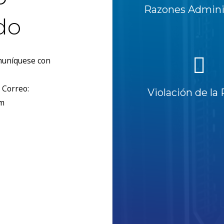
Razones Adminis
do
omuníquese con
 Correo:
Violación de la 
om