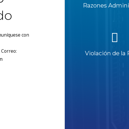
Razones Adminis
do
omuníquese con
 Correo:
Violación de la 
om