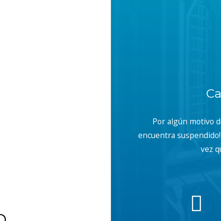
Ca
Por algún motivo 
encuentra suspendido! 
vez q
b