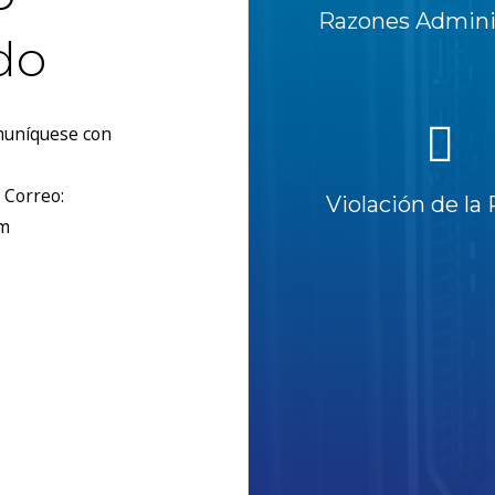
Razones Adminis
do
omuníquese con
 Correo:
Violación de la 
om