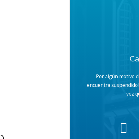
Ca
Por algún motivo 
encuentra suspendido! 
vez q
b