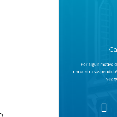
Ca
Por algún motivo 
encuentra suspendido! 
vez q
b