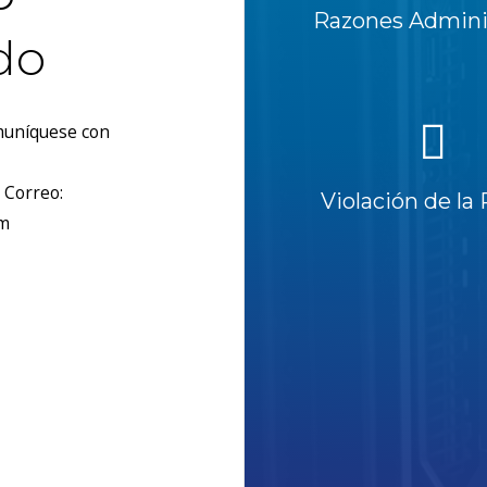
Razones Adminis
do
omuníquese con
 Correo:
Violación de la 
om