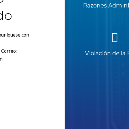
Razones Adminis
do
omuníquese con
 Correo:
Violación de la 
om