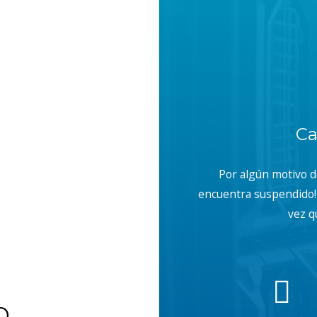
Ca
Por algún motivo 
encuentra suspendido! 
vez q
b