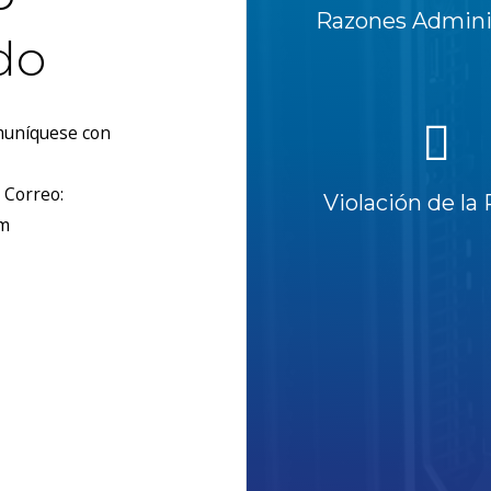
Razones Adminis
do
omuníquese con
 Correo:
Violación de la 
om