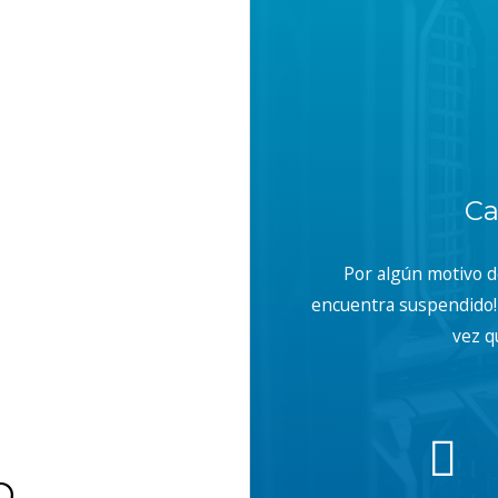
Ca
Por algún motivo 
encuentra suspendido! 
vez q
b