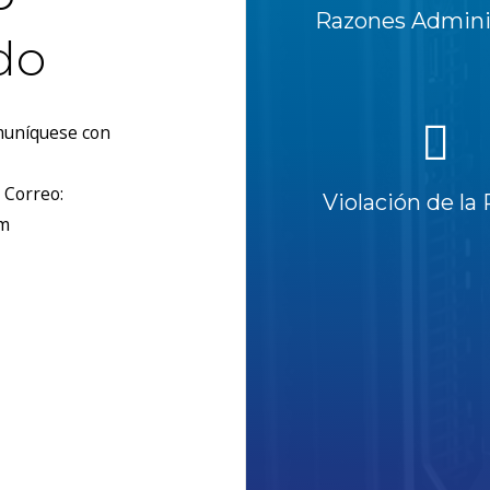
Razones Adminis
do
omuníquese con
 Correo:
Violación de la 
om