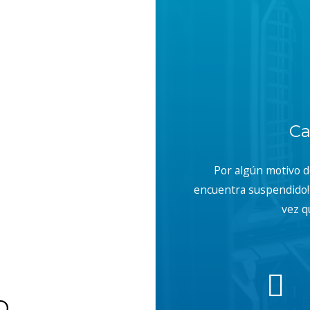
Ca
Por algún motivo 
encuentra suspendido! 
vez q
b