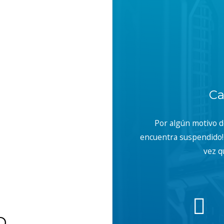
Ca
Por algún motivo 
encuentra suspendido! 
vez q
b