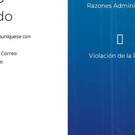
Razones Adminis
do
omuníquese con
 Correo:
Violación de la 
om