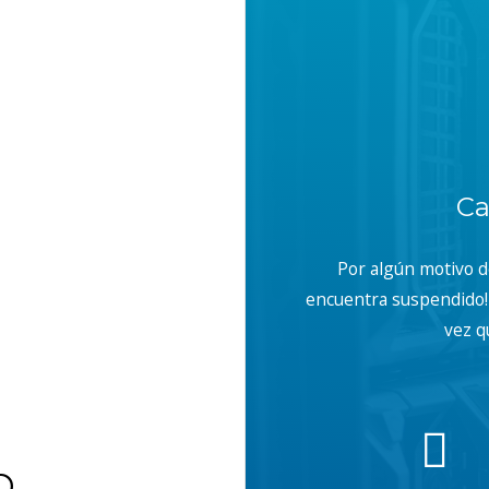
Ca
Por algún motivo 
encuentra suspendido! 
vez q
b