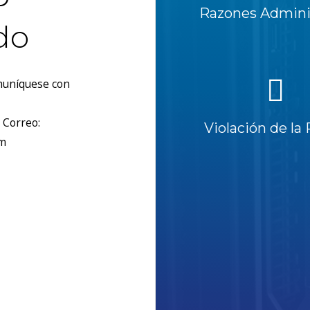
Razones Adminis
do
omuníquese con
 Correo:
Violación de la 
om