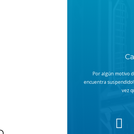
Ca
Por algún motivo 
encuentra suspendido! 
vez q
b