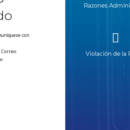
Razones Adminis
do
omuníquese con
 Correo:
Violación de la 
om