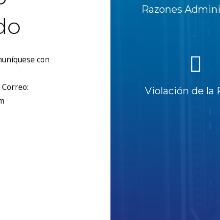
Razones Adminis
do
omuníquese con
 Correo:
Violación de la 
om