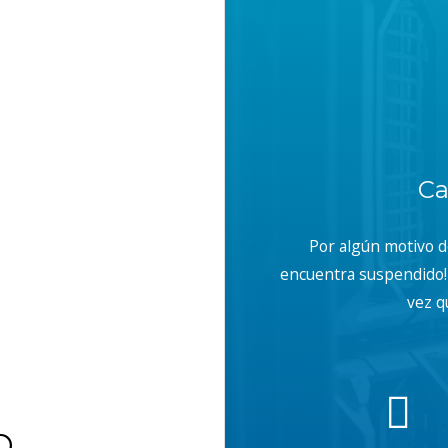
Ca
Por algún motivo 
encuentra suspendido! 
vez q
b