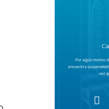
Ca
Por algún motivo 
encuentra suspendido! 
vez q
b