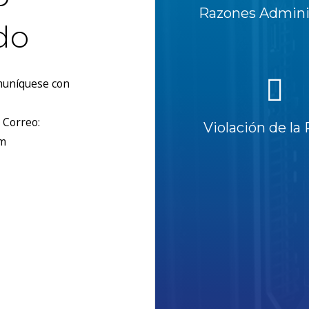
Razones Adminis
do
omuníquese con
 Correo:
Violación de la 
om