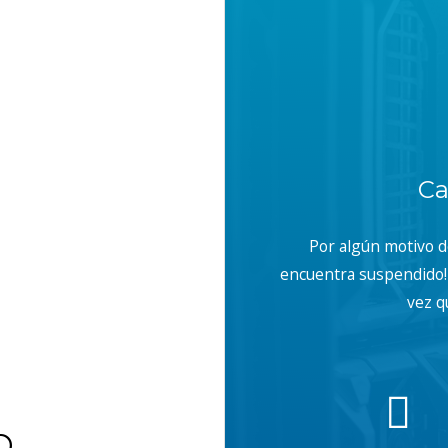
Ca
Por algún motivo 
encuentra suspendido! 
vez q
b