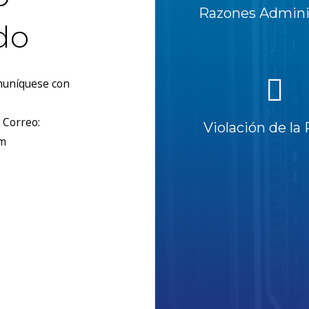
Razones Adminis
do
omuníquese con
 Correo:
Violación de la 
om