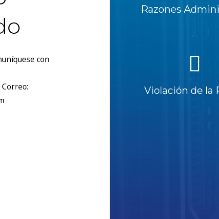
Razones Adminis
do
omuníquese con
 Correo:
Violación de la 
om