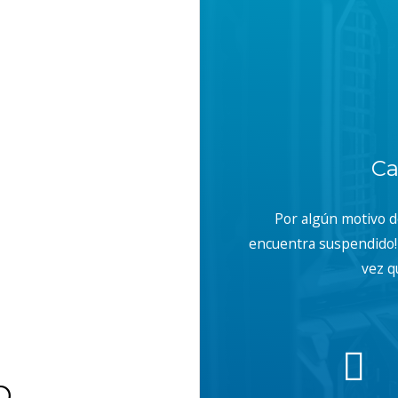
Ca
Por algún motivo 
encuentra suspendido! 
vez q
b