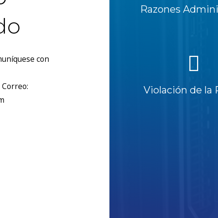
Razones Adminis
do
omuníquese con
 Correo:
Violación de la 
om