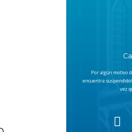
Ca
Por algún motivo 
encuentra suspendido! 
vez q
b