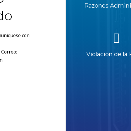
Razones Adminis
do
omuníquese con
 Correo:
Violación de la 
om