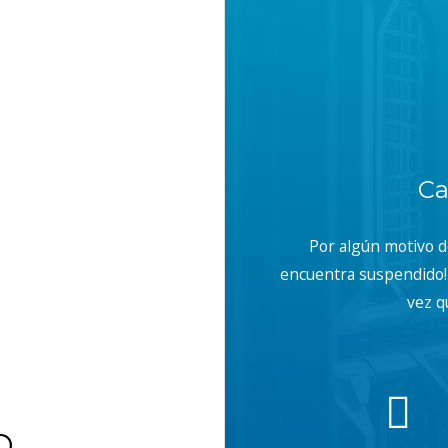
Ca
Por algún motivo 
encuentra suspendido! 
vez q
b