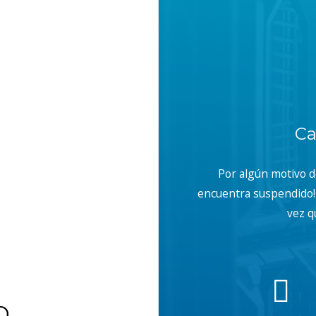
Ca
Por algún motivo 
encuentra suspendido! 
vez q
b