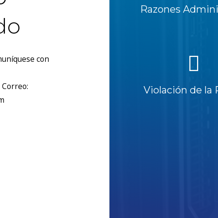
Razones Adminis
do
omuníquese con
 Correo:
Violación de la 
om