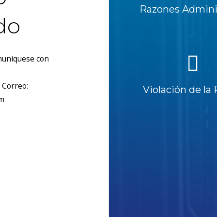
Razones Adminis
do
omuníquese con
 Correo:
Violación de la 
om