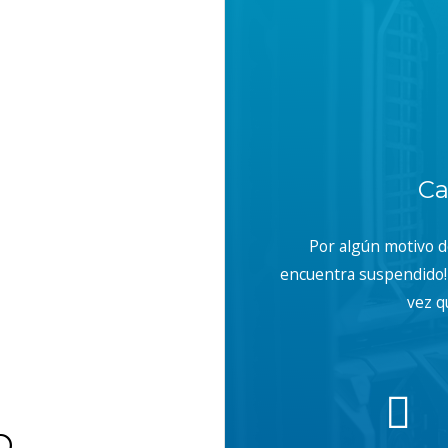
Ca
Por algún motivo 
encuentra suspendido! 
vez q
b