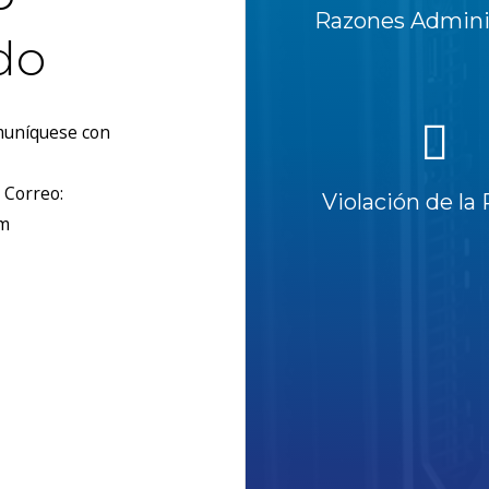
Razones Adminis
do
omuníquese con
 Correo:
Violación de la 
om