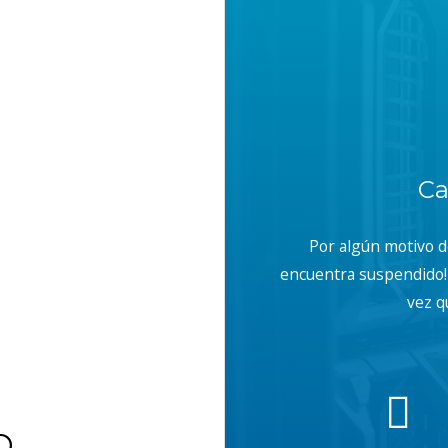
Ca
Por algún motivo 
encuentra suspendido! 
vez q
b