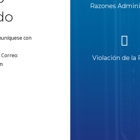
Razones Adminis
do
omuníquese con
 Correo:
Violación de la 
om