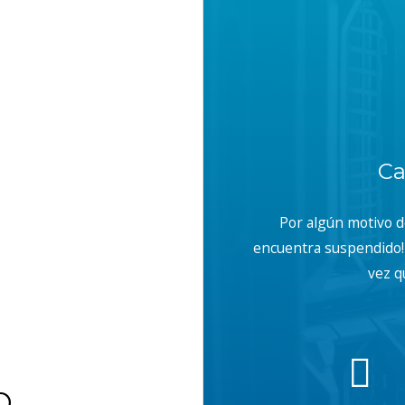
Ca
Por algún motivo 
encuentra suspendido! 
vez q
b