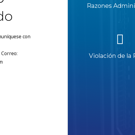
Razones Adminis
do
omuníquese con
 Correo:
Violación de la 
om