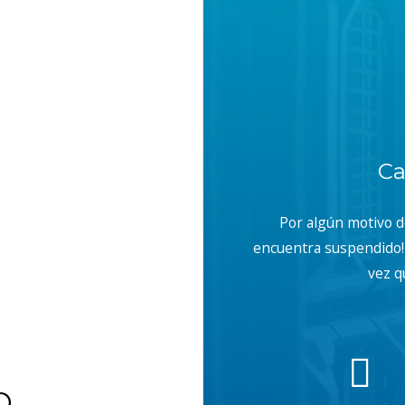
Ca
Por algún motivo 
encuentra suspendido! 
vez q
b