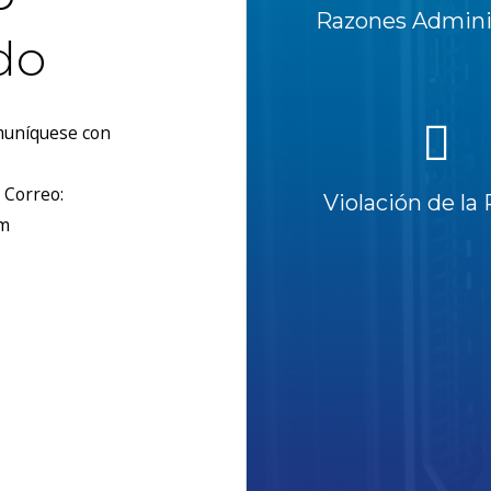
Razones Adminis
do
omuníquese con
 Correo:
Violación de la 
om