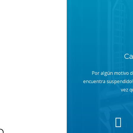
Ca
Por algún motivo 
encuentra suspendido! 
vez q
b