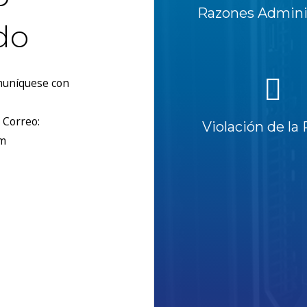
Razones Adminis
do
omuníquese con
 Correo:
Violación de la 
om