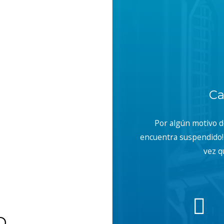
Ca
Por algún motivo 
encuentra suspendido! 
vez q
b