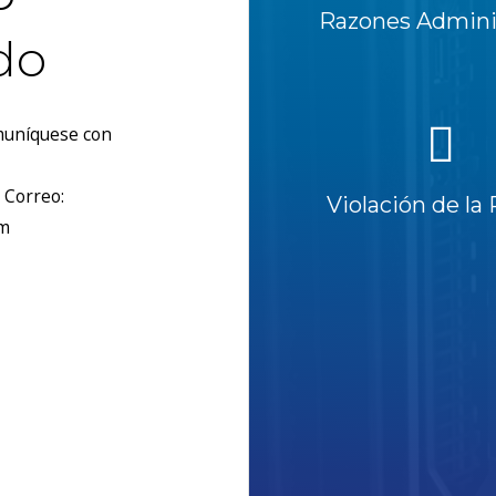
Razones Adminis
do
omuníquese con
 Correo:
Violación de la 
om