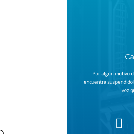
Ca
Por algún motivo 
encuentra suspendido! 
vez q
b