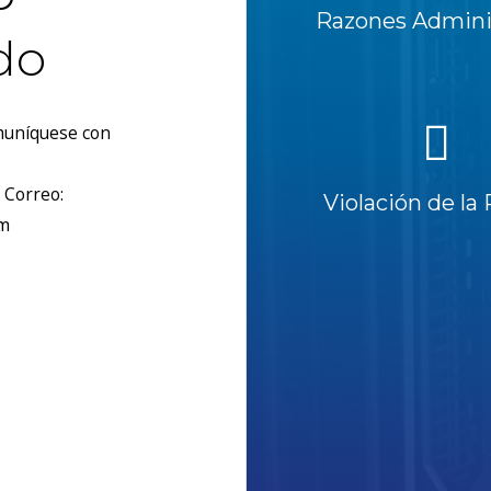
Razones Adminis
do
omuníquese con
 Correo:
Violación de la 
om