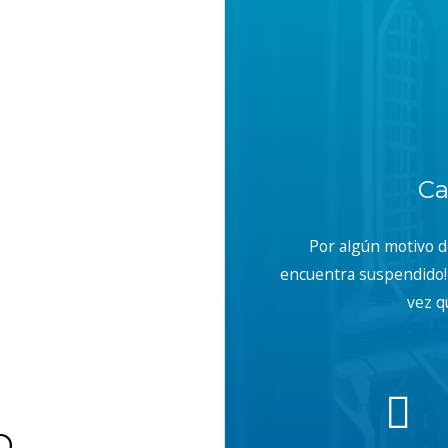
Ca
Por algún motivo 
encuentra suspendido! 
vez q
b