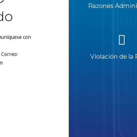
Razones Adminis
do
omuníquese con
 Correo:
Violación de la 
om