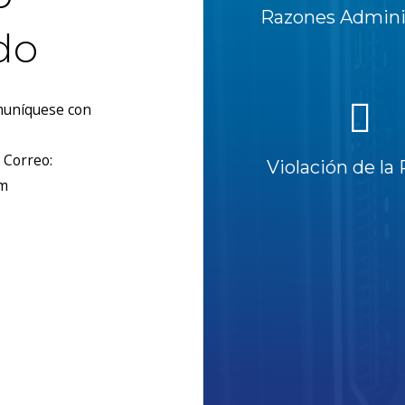
Razones Adminis
do
omuníquese con
 Correo:
Violación de la 
om