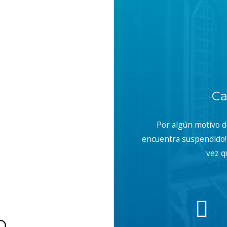
Ca
Por algún motivo 
encuentra suspendido! 
vez q
b