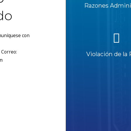
Razones Adminis
do
omuníquese con
 Correo:
Violación de la 
om