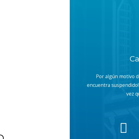
Ca
Por algún motivo 
encuentra suspendido! 
vez q
b