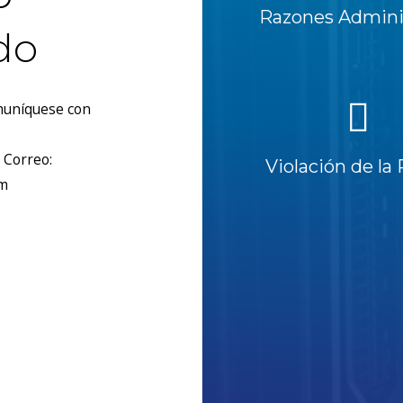
Razones Adminis
do
omuníquese con
 Correo:
Violación de la 
om