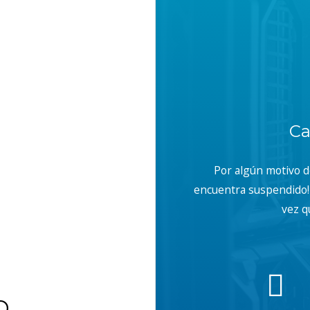
Ca
Por algún motivo 
encuentra suspendido! 
vez q
b