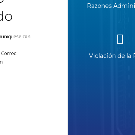
Razones Adminis
do
omuníquese con
 Correo:
Violación de la 
om