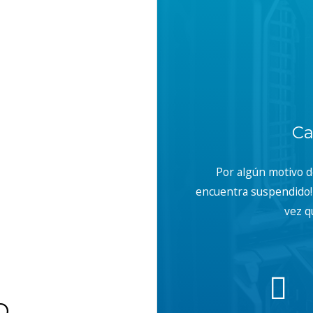
Ca
Por algún motivo 
encuentra suspendido! 
vez q
b