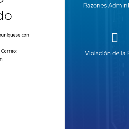
Razones Adminis
do
omuníquese con
 Correo:
Violación de la 
om