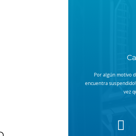
Ca
Por algún motivo 
encuentra suspendido! 
vez q
b