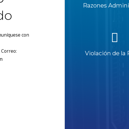
Razones Adminis
do
omuníquese con
 Correo:
Violación de la 
om