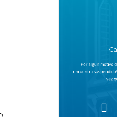
Ca
Por algún motivo 
encuentra suspendido! 
vez q
b