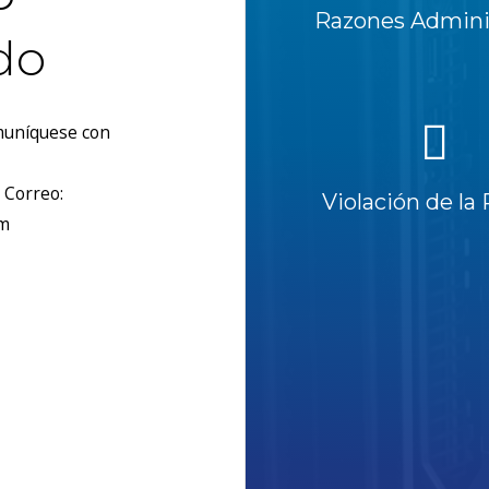
Razones Adminis
do
omuníquese con
 Correo:
Violación de la 
om