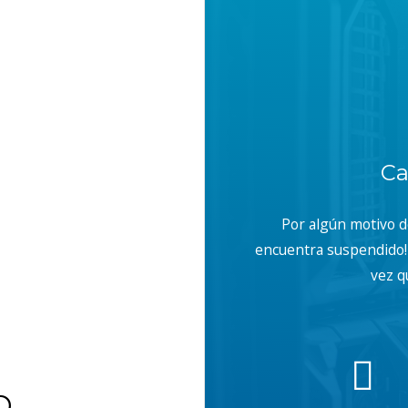
Ca
Por algún motivo 
encuentra suspendido! 
vez q
b