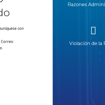
Razones Adminis
do
omuníquese con
 Correo:
Violación de la 
om