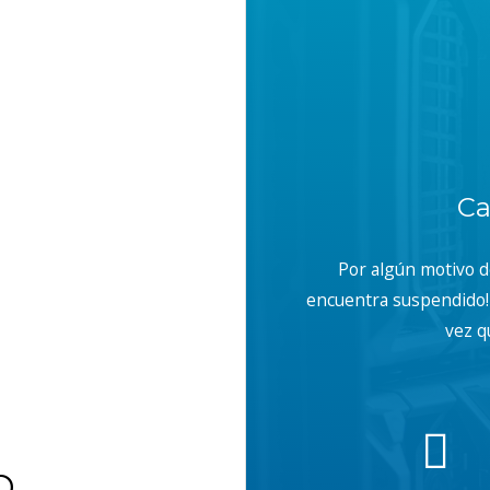
Ca
Por algún motivo 
encuentra suspendido! 
vez q
b