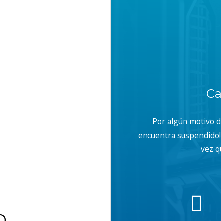
Ca
Por algún motivo 
encuentra suspendido! 
vez q
b