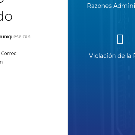
Razones Adminis
do
omuníquese con
 Correo:
Violación de la 
om