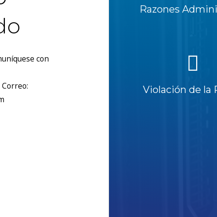
Razones Adminis
do
omuníquese con
 Correo:
Violación de la 
om