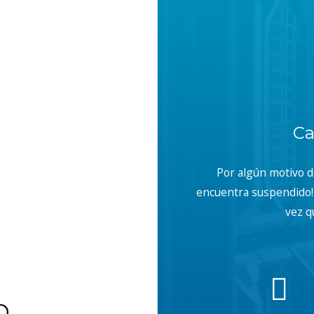
Ca
Por algún motivo 
encuentra suspendido! 
vez q
b