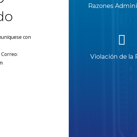
Razones Adminis
do
omuníquese con
 Correo:
Violación de la 
om