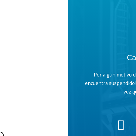
Ca
Por algún motivo 
encuentra suspendido! 
vez q
b